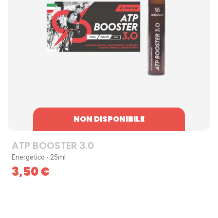
NON DISPONIBILE
ATP BOOSTER 3.0
Energetico - 25ml
O
3,50
€
Skip to content