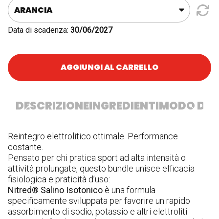
quantità
Data di scadenza:
30/06/2027
AGGIUNGI AL CARRELLO
DESCRIZIONE
INGREDIENTI
MODO D'U
Reintegro elettrolitico ottimale. Performance
In
costante.
fr
Pensato per chi pratica sport ad alta intensità o
ra
attività prolungate, questo bundle unisce efficacia
ci
fisiologica e praticità d’uso:
ci
Nitred® Salino Isotonico
è una formula
ci
specificamente sviluppata per favorire un rapido
se
assorbimento di sodio, potassio e altri elettroliti
ag