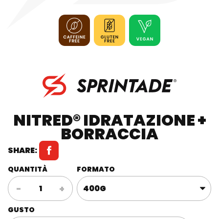
NITRED® IDRATAZIONE +
BORRACCIA
SHARE:
QUANTITÀ
FORMATO
Nitred®
-
+
Idratazione
+
GUSTO
Borraccia