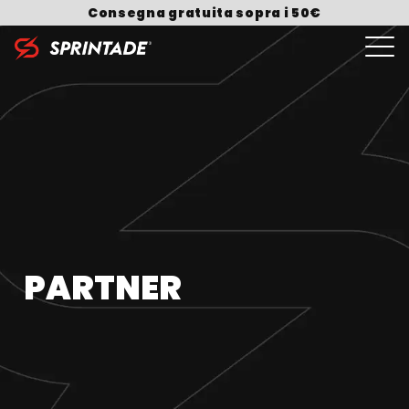
Skip to content
Consegna gratuita sopra i 50€
Search for:
PARTNER