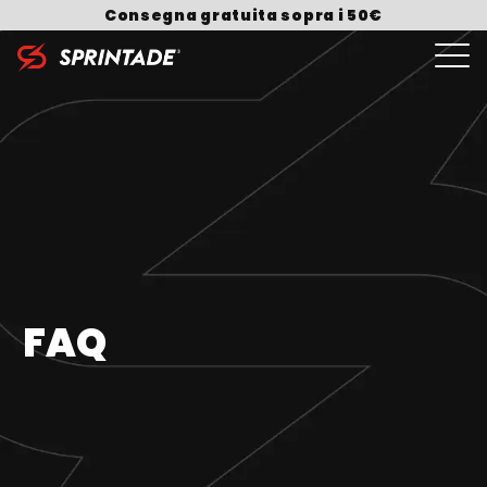
Skip to content
Consegna gratuita sopra i 50€
Search for:
FAQ