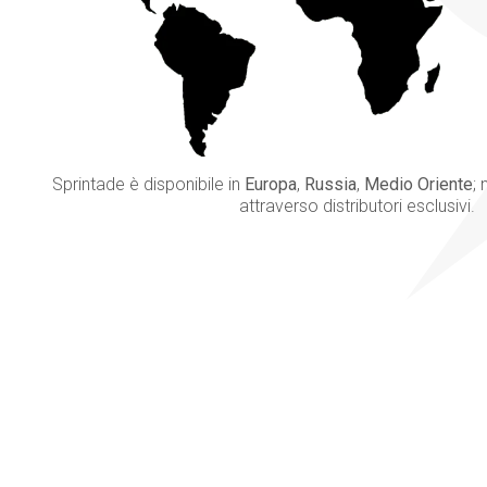
Sprintade è disponibile in
Europa
,
Russia
,
Medio Oriente
; 
attraverso distributori esclusivi.