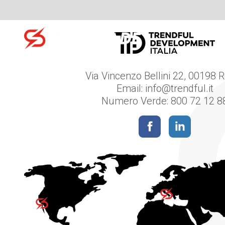
S
Skip to content
Search for:
Via Vincenzo Bellini 22, 00198
Email:
info@trendful.it
Numero Verde: 800 72 12 8