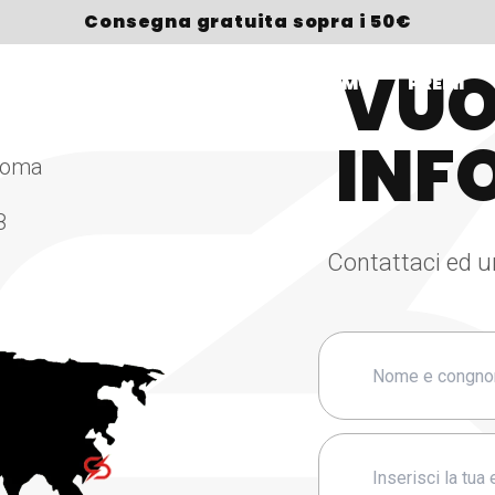
Consegna gratuita sopra i 50€
VUO
HOP
BRAND
SPORT
CHI SIAMO
PREMI
INF
 Roma
8
Contattaci ed u