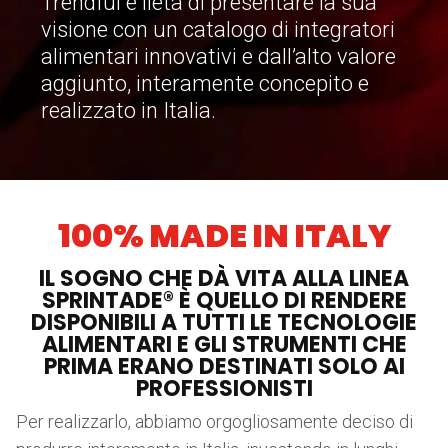
Trendful è lieta di presentare la sua
visione con un catalogo di integratori
alimentari innovativi e dall’alto valore
aggiunto, interamente concepito e
realizzato in Italia.
100% MADE IN ITALY
IL SOGNO CHE DÀ VITA ALLA LINEA
SPRINTADE® È QUELLO DI RENDERE
DISPONIBILI A TUTTI LE TECNOLOGIE
ALIMENTARI E GLI STRUMENTI CHE
PRIMA ERANO DESTINATI SOLO AI
PROFESSIONISTI
Per realizzarlo, abbiamo orgogliosamente deciso di