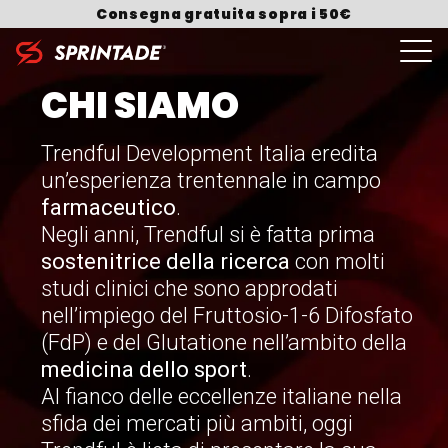
Skip to content
Consegna gratuita sopra i 50€
CHI SIAMO
Search for:
Trendful Development Italia eredita
un’esperienza trentennale in campo
farmaceutico
.
Negli anni, Trendful si è fatta prima
sostenitrice della ricerca
con molti
studi clinici che sono approdati
nell’impiego del Fruttosio-1-6 Difosfato
(FdP) e del Glutatione nell’ambito della
medicina dello sport
.
Al fianco delle eccellenze italiane nella
sfida dei mercati più ambiti, oggi