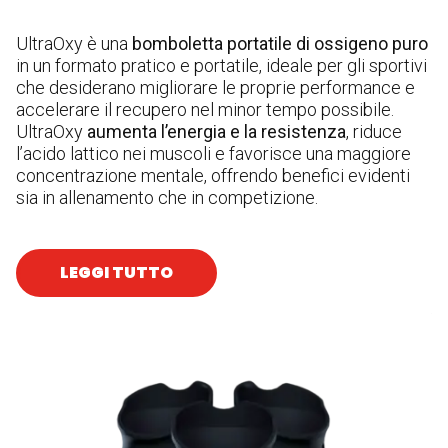
UltraOxy è una
bomboletta portatile di ossigeno puro
C
in un formato pratico e portatile, ideale per gli sportivi
e
che desiderano migliorare le proprie performance e
To
accelerare il recupero nel minor tempo possibile.
Av
UltraOxy
aumenta l’energia e la resistenza
, riduce
pr
l’acido lattico nei muscoli e favorisce una maggiore
As
concentrazione mentale, offrendo benefici evidenti
fi
sia in allenamento che in competizione.
Av
po
Pr
Fa
LEGGI TUTTO
(*
A
Ma
sp
ma
N
Sm
Il