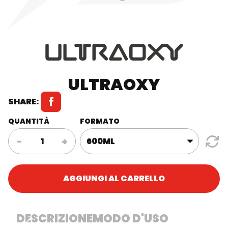
ULTRAOXY
SHARE:
QUANTITÀ
FORMATO
UltraOxy
-
+
quantità
AGGIUNGI AL CARRELLO
DESCRIZIONE
MODO D'USO