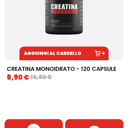
AGGIUNGI AL CARRELLO
CREATINA MONOIDRATO - 120 CAPSULE
8,90
€
15,80
€
Skip to content