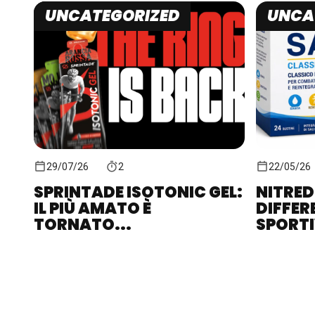
UNCATEGORIZED
UNCA
29/07/26
2
22/05/26
SPRINTADE ISOTONIC GEL:
NITRED
IL PIÙ AMATO È
DIFFER
TORNATO...
SPORTIV