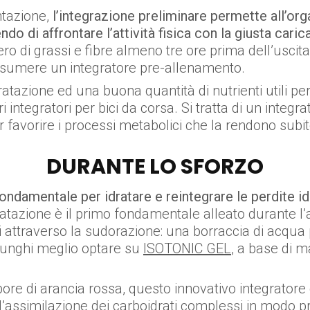
ntazione,
l’integrazione preliminare permette all’orga
do di affrontare l’attività fisica con la giusta caric
vero di grassi e fibre almeno tre ore prima dell’usci
assumere un integratore pre-allenamento.
ratazione ed una buona quantità di nutrienti utili pe
 integratori per bici da corsa. Si tratta di un integrat
 favorire i processi metabolici che la rendono subit
DURANTE LO SFORZO
ondamentale per idratare e reintegrare le perdite i
idratazione è il primo fondamentale alleato durante l’a
i attraverso la sudorazione: una borraccia di acqua
 lunghi meglio optare su
ISOTONIC GEL
, a base di m
apore di arancia rossa, questo innovativo integratore
l’assimilazione dei carboidrati complessi in modo p