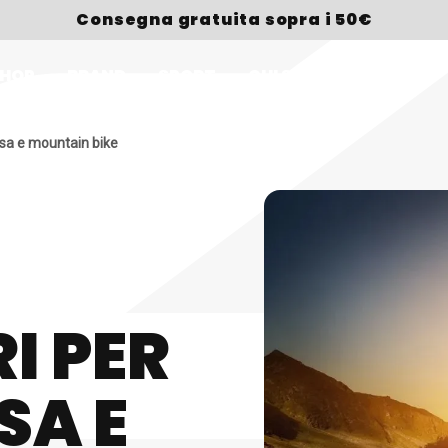
Consegna gratuita sopra i 50€
HOP
BRAND
SPORT
CHI SIAMO
PREMI
orsa e mountain bike
I PER
SA E