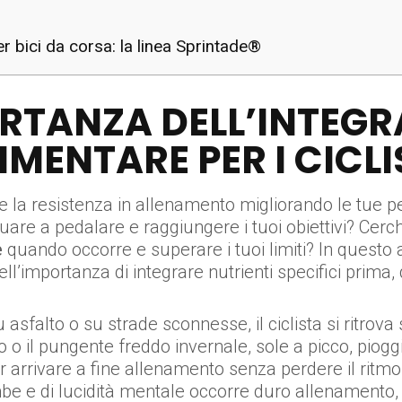
er bici da corsa: la linea Sprintade®
ORTANZA DELL’INTEGR
IMENTARE PER I CICLI
e la resistenza in allenamento migliorando le tue p
are a pedalare e raggiungere i tuoi obiettivi? Cerc
e
quando occorre e superare i tuoi limiti? In questo a
dell’importanza di integrare nutrienti specifici prima
asfalto o su strade sconnesse, il ciclista si ritrova
vo o il pungente freddo invernale, sole a picco, pio
r arrivare a fine allenamento senza perdere il ritmo
gambe e di lucidità mentale occorre duro allenament