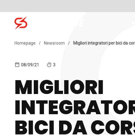
Skip to content
S
Search for:
Homepage
/
Newsroom
/
Migliori integratori per bici da c
08/09/21
3
MIGLIORI
INTEGRATOR
BICI DA COR