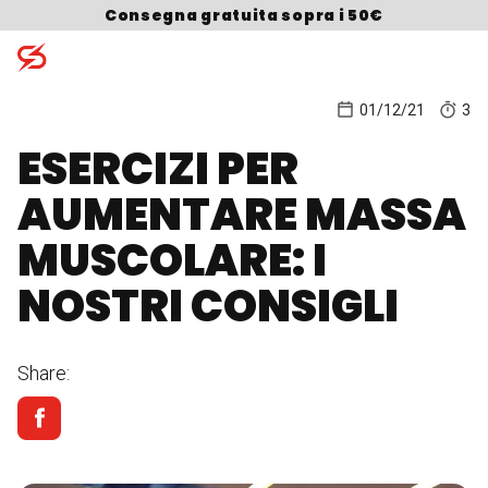
Skip to content
Consegna gratuita sopra i 50€
01/12/21
3
ESERCIZI PER
Search for:
AUMENTARE MASSA
MUSCOLARE: I
NOSTRI CONSIGLI
Share: