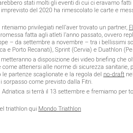
ebbero stati molti gli eventi di cui ci eravamo fatti 
 imprevisto del 2020 ha rimescolato le carte e mes
riteniamo privilegiati nell’aver trovato un partner,
F
romessa fatta agli atleti l’anno passato, ovvero rep
tappe – da settembre a novembre – tra i bellissimi sc
ica e Porto Recanati), Sprint (Cervia) e Duathlon (Pe
etteranno a disposizione dei video briefing che oltr
come attenersi alle norme di sicurezza sanitarie, p
 le partenze scaglionate e la regola del
no-draft
nel
 sorpasso come previsto dalla Fitri.
Adriatica si terrà il 13 settembre e fremiamo per t
l triathlon qui
Mondo Triathlon