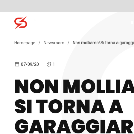
Skip to content
S
Search for:
Homepage
/
Newsroom
/
Non molliamo! Si torna a garaggia
07/09/20
1
NON MOLLI
SI TORNA A
GARAGGIAR