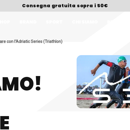
Consegna gratuita sopra i 50€
HOP
BRAND
SPORT
CHI SIAMO
PREMI
re con l’Adriatic Series (Triathlon)
AMO!
E