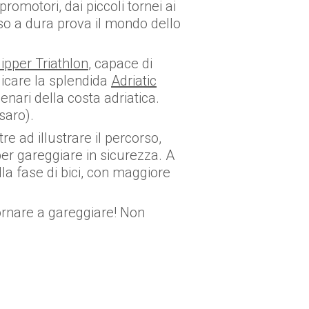
promotori, dai piccoli tornei ai
so a dura prova il mondo dello
lipper Triathlon
, capace di
licare la splendida
Adriatic
enari della costa adriatica.
saro).
e ad illustrare il percorso,
er gareggiare in sicurezza. A
la fase di bici, con maggiore
ornare a gareggiare! Non