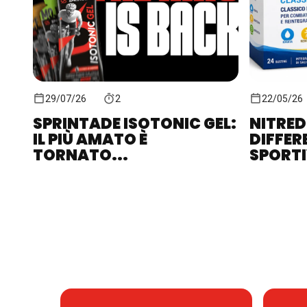
29/07/26
2
22/05/26
SPRINTADE ISOTONIC GEL:
NITRED
IL PIÙ AMATO È
DIFFER
TORNATO...
SPORTIV