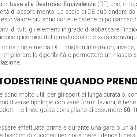
o in base alla Destrosio Equivalenza
(DE) che, in ba
elocità di assorbimento. La scala di DE può andare d
esto valore più sono corte le catene di polisaccarid
rivi di tutti gli elementi in grado di abbassare l’ind
’indice glicemico delle maltodostrine sarà comunqu
destrine a media DE. I migliori integratori, invece,
 migliorare la digeribilità e permettere un rilascio 
ilazione
.
TODESTRINE QUANDO PREND
ne sono molto utili per
gli sport di lunga durata
o, com
no diverse tipologie con varie formulazioni, è bene
prodotti. Le linee guida consigliano di assumere
60-1
 essere effettuata prima e durante una gara o un 
 bisogno di zuccheri per ripristinare i depositi persi d