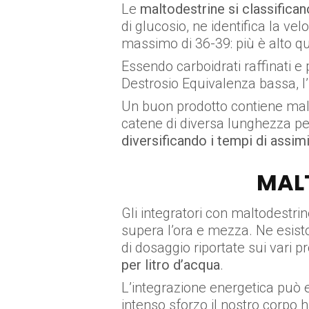
Le
maltodestrine si classifican
di glucosio, ne identifica la v
massimo di 36-39: più è alto qu
Essendo carboidrati raffinati e p
Destrosio Equivalenza bassa, l
Un buon prodotto contiene malto
catene di diversa lunghezza per
diversificando i tempi di assim
MAL
Gli integratori con maltodestri
supera l’ora e mezza. Ne esisto
di dosaggio riportate sui vari 
per litro d’acqua
.
L’integrazione energetica può
intenso sforzo il nostro corpo ha