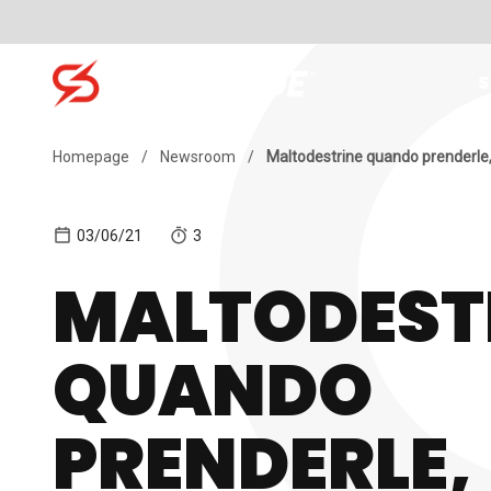
Skip to content
S
Search for:
Homepage
/
Newsroom
/
Maltodestrine quando prenderle
03/06/21
3
MALTODEST
QUANDO
PRENDERLE,