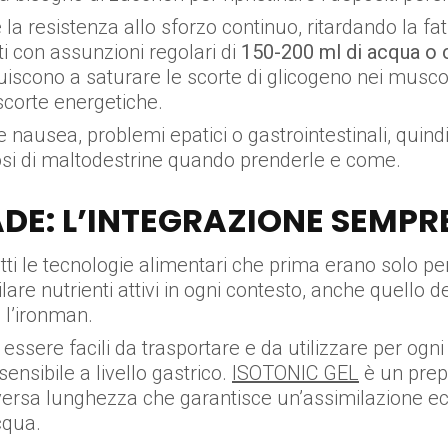
a resistenza allo sforzo continuo, ritardando la fat
i con assunzioni regolari di
150-200 ml di acqua o c
iscono a saturare le scorte di glicogeno nei muscol
 scorte energetiche.
 nausea, problemi epatici o gastrointestinali, quindi
osi di maltodestrine quando prenderle e come.
DE: L’INTEGRAZIONE SEMPR
tti le tecnologie alimentari che prima erano solo per 
re nutrienti attivi in ogni contesto, anche quello de
 l’ironman.
 essere facili da trasportare e da utilizzare per ogni
sensibile a livello gastrico.
ISOTONIC GEL
è un prep
versa lunghezza che garantisce un’assimilazione ec
cqua.