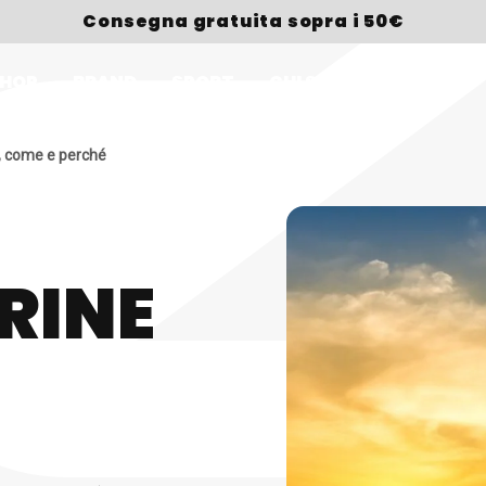
Consegna gratuita sopra i 50€
HOP
BRAND
SPORT
CHI SIAMO
PREMI
, come e perché
RINE