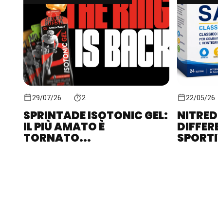
29/07/26
2
22/05/26
SPRINTADE ISOTONIC GEL:
NITRED
IL PIÙ AMATO È
DIFFER
TORNATO...
SPORTIV