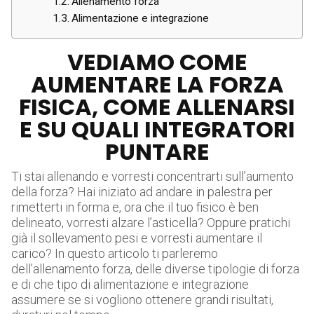
Allenamento forza
Alimentazione e integrazione
VEDIAMO COME
AUMENTARE LA FORZA
FISICA, COME ALLENARSI
E SU QUALI INTEGRATORI
PUNTARE
Ti stai allenando e vorresti concentrarti sull’aumento
della forza? Hai iniziato ad andare in palestra per
rimetterti in forma e, ora che il tuo fisico è ben
delineato, vorresti alzare l’asticella? Oppure pratichi
già il sollevamento pesi e vorresti aumentare il
carico? In questo articolo ti parleremo
dell’allenamento forza, delle diverse tipologie di forza
e di che tipo di alimentazione e integrazione
assumere se si vogliono ottenere grandi risultati,