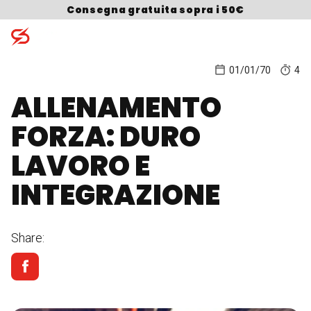
Skip to content
Consegna gratuita sopra i 50€
01/01/70
4
ALLENAMENTO
Search for:
FORZA: DURO
LAVORO E
INTEGRAZIONE
Share: