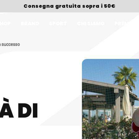
Consegna gratuita sopra i 50€
HOP
BRAND
SPORT
CHI SIAMO
PREMI
un successo
À DI