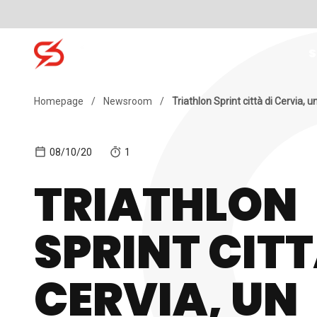
Skip to content
S
Search for:
Homepage
/
Newsroom
/
Triathlon Sprint città di Cervia, 
08/10/20
1
TRIATHLON
SPRINT CITT
CERVIA, UN