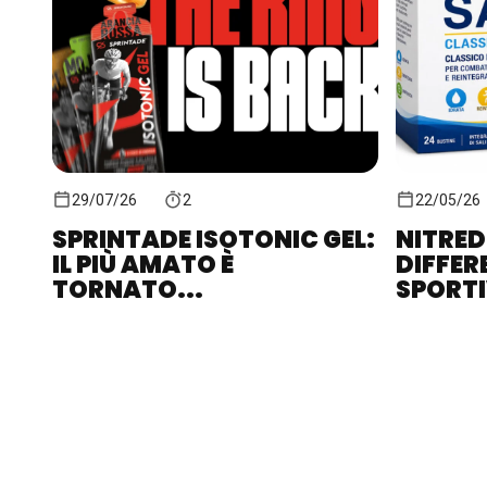
29/07/26
2
22/05/26
SPRINTADE ISOTONIC GEL:
NITRED
IL PIÙ AMATO È
DIFFER
TORNATO...
SPORTIV