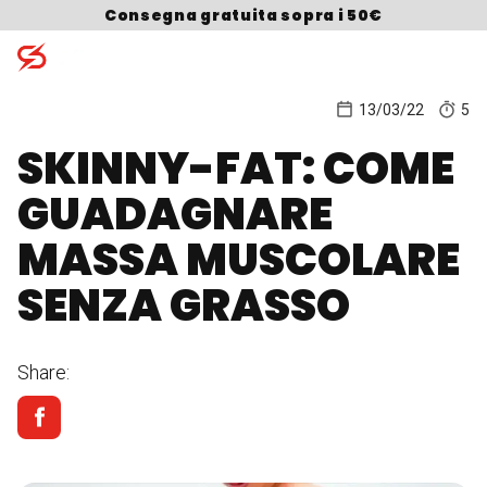
Skip to content
Consegna gratuita sopra i 50€
13/03/22
5
SKINNY-FAT: COME
Search for:
GUADAGNARE
MASSA MUSCOLARE
SENZA GRASSO
Share: