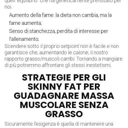
quell’”equilibrio” che ha geneticamente prefissato per
noi.
Aumento della fame: la dieta non cambia, ma la
fame aumenta;
Senso di stanchezza, perdita di interesse per
l’allenamento;
Scendere sotto il proprio setpoint non è facile e non
garantisce che, aumentando le calorie, il nostro
rapporto grasso/muscoli cambi. Tornando a mangiare
di più potremmo affrontare gli stessi inestetismi.
STRATEGIE PER GLI
SKINNY FAT PER
GUADAGNARE MASSA
MUSCOLARE SENZA
GRASSO
Sicuramente l’esigenza è quella di mantenere una