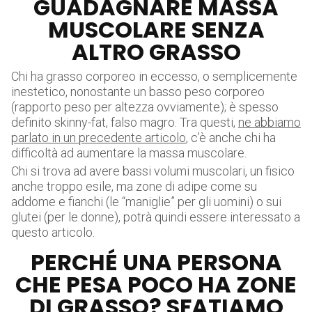
GUADAGNARE MASSA
MUSCOLARE SENZA
ALTRO GRASSO
Chi ha grasso corporeo in eccesso, o semplicemente
inestetico, nonostante un basso peso corporeo
(rapporto peso per altezza ovviamente); è spesso
definito skinny-fat, falso magro. Tra questi,
ne abbiamo
parlato in un precedente articolo
, c’è anche chi ha
difficoltà ad aumentare la massa muscolare.
Chi si trova ad avere bassi volumi muscolari, un fisico
anche troppo esile, ma zone di adipe come su
addome e fianchi (le “maniglie” per gli uomini) o sui
glutei (per le donne), potrà quindi essere interessato a
questo articolo.
PERCHÉ UNA PERSONA
CHE PESA POCO HA ZONE
DI GRASSO? SFATIAMO