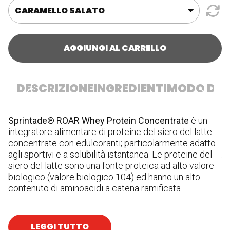
AGGIUNGI AL CARRELLO
DESCRIZIONE
INGREDIENTI
MODO D'U
Sprintade® ROAR Whey Protein Concentrate
è un
In
integratore alimentare di proteine del siero del latte
(c
concentrate con edulcoranti; particolarmente adatto
ed
agli sportivi e a solubilità istantanea. Le proteine del
Al
siero del latte sono una fonte proteica ad alto valore
G
biologico (valore biologico 104) ed hanno un alto
U
contenuto di aminoacidi a catena ramificata.
LEGGI TUTTO