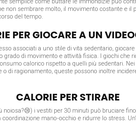
nte semplice come buttare le immondizie può contr
e non sembrare molto, il movimento costante e il p
 corso del tempo.
IE PER GIOCARE A UN VIDE
so associati a uno stile di vita sedentario, giocare a
rado di movimento e attività fisica. I giochi che r
nsumo calorico rispetto a quelli più sedentari. Nei c
 o di ragionamento, queste possono inoltre incidere
CALORIE PER STIRARE
più noiosa?😢) i vestiti per 30 minuti può bruciare fi
a coordinazione mano-occhio e ridurre lo stress. Un’