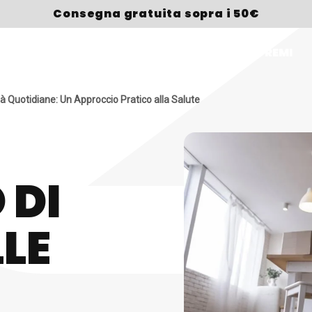
Consegna gratuita sopra i 50€
HOP
BRAND
SPORT
CHI SIAMO
PREMI
ità Quotidiane: Un Approccio Pratico alla Salute
 DI
LLE