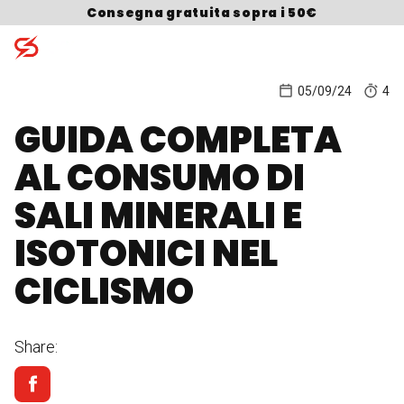
Skip to content
Consegna gratuita sopra i 50€
05/09/24
4
GUIDA COMPLETA
Search for:
AL CONSUMO DI
SALI MINERALI E
ISOTONICI NEL
CICLISMO
Share: