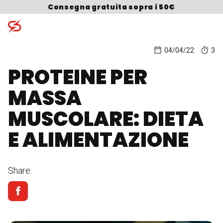
Skip to content
Consegna gratuita sopra i 50€
04/04/22
3
PROTEINE PER
Search for:
MASSA
MUSCOLARE: DIETA
E ALIMENTAZIONE
Share: