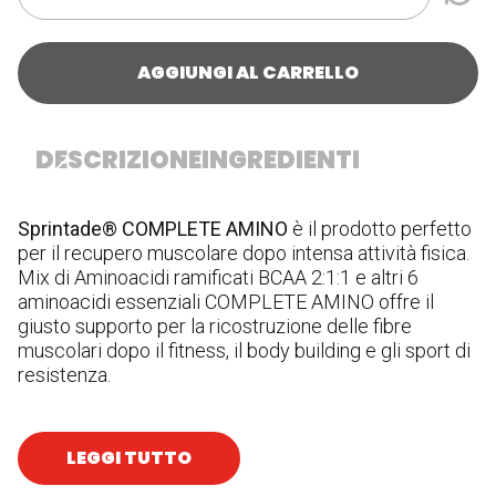
AGGIUNGI AL CARRELLO
DESCRIZIONE
INGREDIENTI
Sprintade® COMPLETE AMINO
è il prodotto perfetto
In
per il recupero muscolare dopo intensa attività fisica.
L-
Mix di Aminoacidi ramificati BCAA 2:1:1 e altri 6
L-
aminoacidi essenziali COMPLETE AMINO offre il
Ag
giusto supporto per la ricostruzione delle fibre
Ed
muscolari dopo il fitness, il body building e gli sport di
cl
resistenza.
LEGGI TUTTO