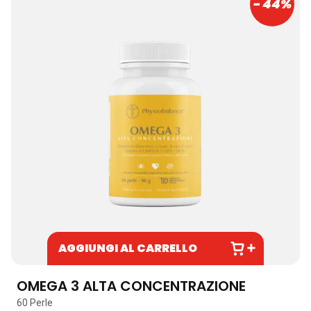
- 44%
AGGIUNGI AL CARRELLO
OMEGA 3 ALTA CONCENTRAZIONE
60 Perle
D