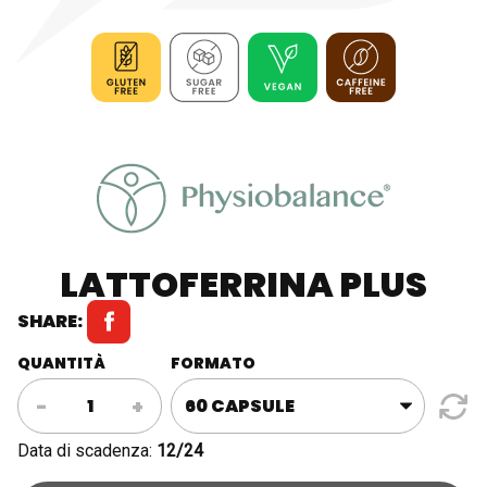
LATTOFERRINA PLUS
SHARE:
QUANTITÀ
FORMATO
Lattoferrina
-
+
Plus
quantità
Data di scadenza:
12/24