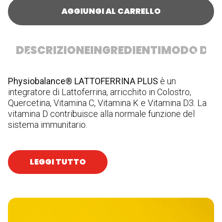
AGGIUNGI AL CARRELLO
DESCRIZIONE
INGREDIENTI
MODO D'U
Physiobalance® LATTOFERRINA PLUS
è un
In
integratore di Lattoferrina, arricchito in Colostro,
(a
Quercetina, Vitamina C, Vitamina K e Vitamina D3. La
(M
vitamina D contribuisce alla normale funzione del
di
sistema immunitario.
An
Bi
Al
us
LEGGI TUTTO