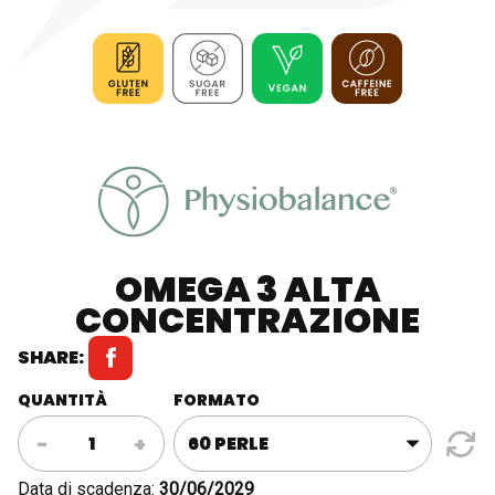
OMEGA 3 ALTA
CONCENTRAZIONE
SHARE:
QUANTITÀ
FORMATO
OMEGA
-
+
3
Alta
Data di scadenza:
30/06/2029