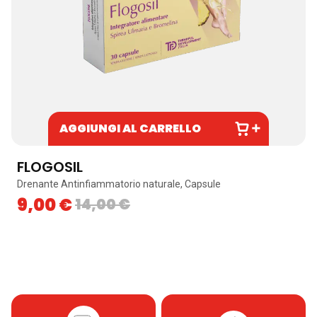
AGGIUNGI AL CARRELLO
FLOGOSIL
Drenante Antinfiammatorio naturale, Capsule
9,00
€
14,00
€
Skip to content