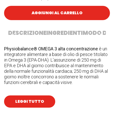
Concentrazione
quantità
AGGIUNGI AL CARRELLO
DESCRIZIONE
INGREDIENTI
MODO D'U
Physiobalance® OMEGA 3 alta concentrazione
è un
In
integratore alimentare a base di olio di pesce titolato
d
in Omega 3 (EPA-DHA). L’assunzione di 250 mg di
DH
EPA e DHA al giorno contribuisce al mantenimento
ge
della normale funzionalità cardiaca; 250 mg di DHA al
giorno inoltre concorrono a sostenere le normali
funzioni cerebrali e capacità visive.
LEGGI TUTTO