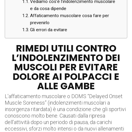
Vediamo cos’è l’indolenzimento muscolare
e da cosa dipende
Affaticamento muscolare cosa fare per
prevenirlo
Gli errori da evitare
RIMEDI UTILI CONTRO
L’INDOLENZIMENTO DEI
MUSCOLI PER EVITARE
DOLORE AI POLPACCI E
ALLE GAMBE
L’affaticamento muscolare o DOMS “Delayed Onset
Muscle Soreness” (indolenzimenti muscolari a
insorgenza ritardata) è una condizione che gli sportivi
conoscono molto bene. Causati dalla ripresa
dell’attività dopo un periodo di pausa, da carichi
eccessivi, sforzi molto intensi o da nuovi allenamenti