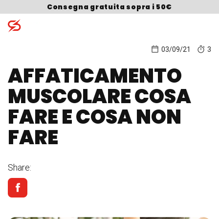
Skip to content
Consegna gratuita sopra i 50€
03/09/21
3
AFFATICAMENTO
Search for:
MUSCOLARE COSA
FARE E COSA NON
FARE
Share: