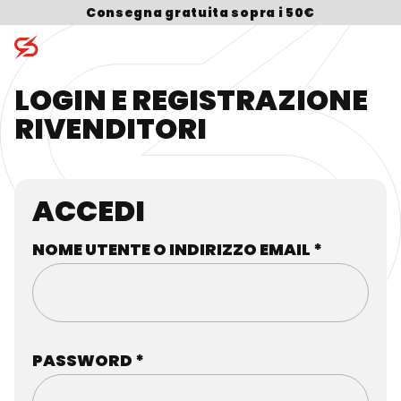
Consegna gratuita sopra i 50€
LOGIN E REGISTRAZIONE
Skip to content
RIVENDITORI
Search for:
ACCEDI
NOME UTENTE O INDIRIZZO EMAIL
*
PASSWORD
*