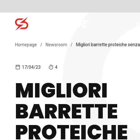
Skip to content
S
Search for:
Homepage
/
Newsroom
/
Migliori barrette proteiche senz
17/04/23
4
MIGLIORI
BARRETTE
PROTEICHE