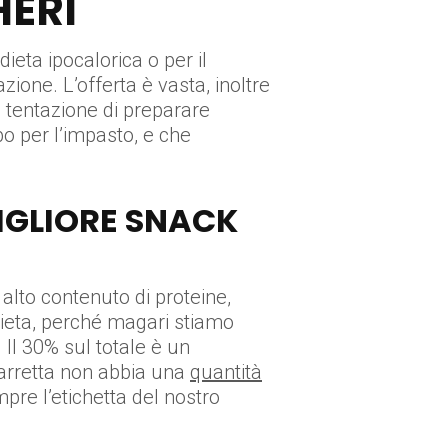
HERI
ieta ipocalorica o per il
ione. L’offerta è vasta, inoltre
a tentazione di preparare
po per l’impasto, e che
MIGLIORE SNACK
alto contenuto di proteine,
 dieta, perché magari stiamo
 Il 30% sul totale è un
 barretta non abbia una
quantità
pre l’etichetta del nostro