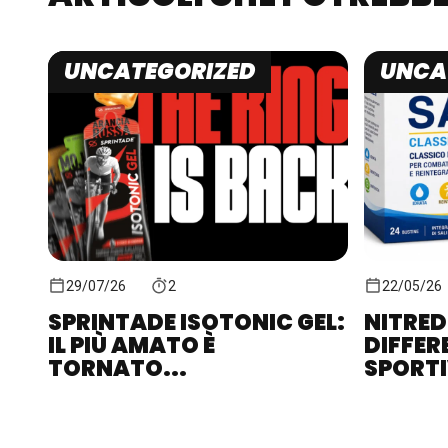
UNCATEGORIZED
UNCA
29/07/26
2
22/05/26
SPRINTADE ISOTONIC GEL:
NITRED
IL PIÙ AMATO È
DIFFER
TORNATO...
SPORTIV