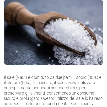
Il sale (NaCl) è costituito da due parti: il sodio (40%) e
il cloruro (60%). In passato, il sale veniva utilizzato
principalmente per scopi antimicrobici e per
preservare gli alimenti, consentendo un consumo
sicuro e prolungato. Questo utilizzo del sale lo ha reso
nei secoli un elemento fondamentale della nostra