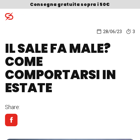
Skip to content
Consegna gratuita sopra i 50€
28/06/23
3
IL SALE FA MALE?
Search for:
COME
COMPORTARSI IN
ESTATE
Share: