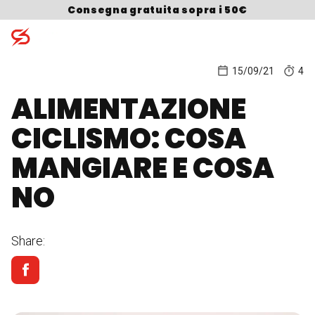
Skip to content
Consegna gratuita sopra i 50€
15/09/21
4
ALIMENTAZIONE
Search for:
CICLISMO: COSA
MANGIARE E COSA
NO
Share: